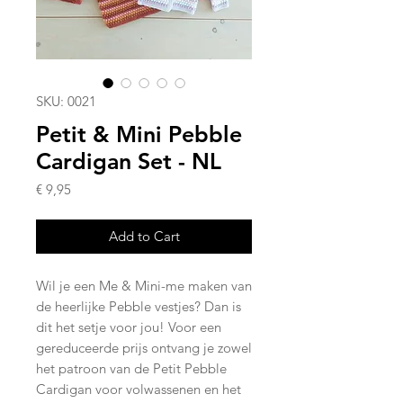
SKU: 0021
Petit & Mini Pebble
Cardigan Set - NL
Price
€ 9,95
Add to Cart
Wil je een Me & Mini-me maken van
de heerlijke Pebble vestjes? Dan is
dit het setje voor jou! Voor een
gereduceerde prijs ontvang je zowel
het patroon van de Petit Pebble
Cardigan voor volwassenen en het