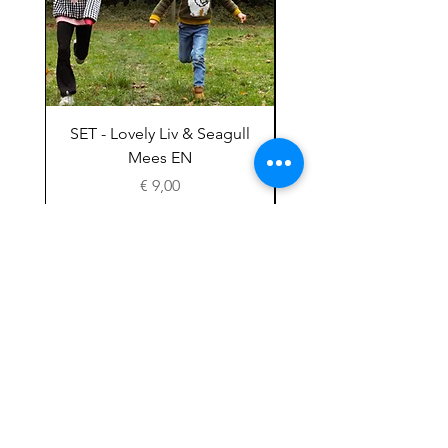
SET - Lovely Liv & Seagull
Mees EN
Meeuwentrui Mees
Price
€ 9,00
Blog
Facebook
FAQ
Shop
Instagram
About Suus
Free
Contact
patterns
Store Policy