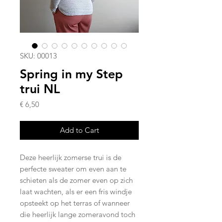
SKU: 00013
Spring in my Step
trui NL
Price
€ 6,50
Add to Cart
Deze heerlijk zomerse trui is de
perfecte sweater om even aan te
schieten als de zomer even op zich
laat wachten, als er een fris windje
opsteekt op het terras of wanneer
die heerlijk lange zomeravond toch