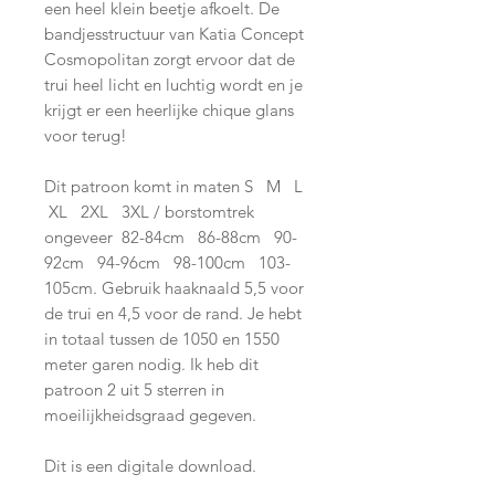
een heel klein beetje afkoelt. De
bandjesstructuur van Katia Concept
Cosmopolitan zorgt ervoor dat de
trui heel licht en luchtig wordt en je
krijgt er een heerlijke chique glans
voor terug!
Dit patroon komt in maten
S
M
L
XL
2XL
3XL
/ borstomtrek
ongeveer
82-84cm
86-88cm
90-
92cm
94-96cm
98-100cm
103-
105cm
. Gebruik haaknaald 5,5 voor
de trui en 4,5 voor de rand. Je hebt
in totaal tussen de 1050 en 1550
meter garen nodig.
Ik heb dit
patroon 2 uit 5 sterren in
moeilijkheidsgraad gegeven.
Dit is een digitale download.