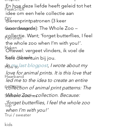
En hoe deze liefde heeft geleid tot het 
HaakSTER
idee om een hele collectie aan 
DIY
dierenprintpatronen (3 keer 
woordwaarde): The Whole Zoo – 
Geen categorie
collectie. Want; ‘forget butterflies, I feel 
Patronen
the whole zoo when I’m with you!’. 
Haken
Oftewel: vergeet vlinders, ik voel de 
Sjaals / shawls
hele dierentuin bij jou.
In 
my last blogpost
, I wrote about my 
How to
love for animal prints. It is this love that 
Haarband
led me to the idea to create an entire 
patterns
collection of animal print patterns: The 
Whole Zoo – collection. Because: 
Steken / stitches
‘forget butterflies, I feel the whole zoo 
Top
when I’m with you!’
Trui / sweater
kids