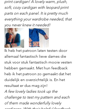
print cardigan! A lovely warm, plush, 
soft, cozy cardigan with leopard print 
parts on each panel. It is pretty much 
everything your wardrobe needed, that 
you never knew it needed!
Ik heb het patroon laten testen door 
allemaal fantastisch lieve dames die 
stuk voor stuk fantastisch mooie vesten 
hebben gemaakt. Met hun feedback 
heb ik het patroon zo gemaakt dat het 
duidelijk en overzichtelijk is. En het 
resultaat er dus mag zijn!
A few lovely ladies took up the 
challenge to test my pattern and each 
of them made wonderfully lovely 
cardigans. With their helpful feedback, 