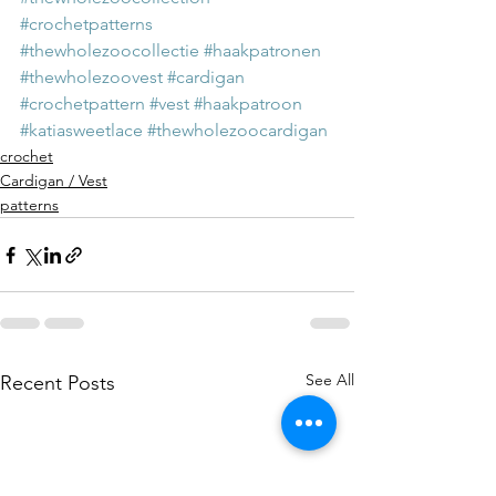
#crochetpatterns
#thewholezoocollectie
#haakpatronen
#thewholezoovest
#cardigan
#crochetpattern
#vest
#haakpatroon
#katiasweetlace
#thewholezoocardigan
crochet
Cardigan / Vest
patterns
See All
Recent Posts