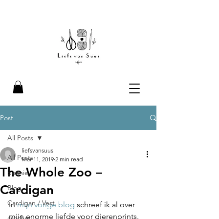
Liefs van Suus
Post
All Posts
liefsvansuus
All Posts
Mar 11, 2019
2 min read
The Whole Zoo –
beanie
Cardigan
Blog
Cardigan / Vest
In 
mijn vorige blog
 schreef ik al over 
mijn enorme liefde voor dierenprints. 
crochet