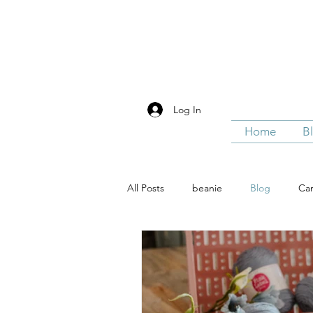
Liefs van Suus
Log In
Home
B
All Posts
beanie
Blog
Car
Haken
Sjaals / shawls
Ho