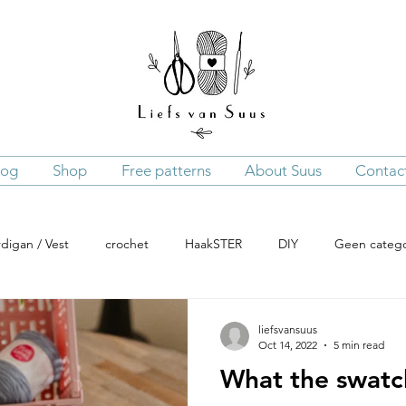
log
Shop
Free patterns
About Suus
Contac
digan / Vest
crochet
HaakSTER
DIY
Geen catego
w to
Haarband
patterns
Steken / stitches
Top
liefsvansuus
Oct 14, 2022
5 min read
What the swatc