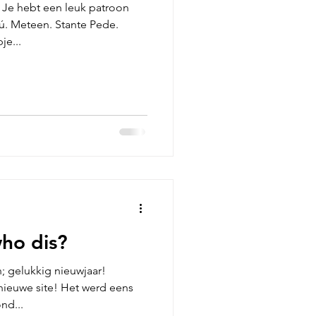
. Je hebt een leuk patroon
Nú. Meteen. Stante Pede.
e...
ho dis?
; gelukkig nieuwjaar!
nieuwe site! Het werd eens
nd...