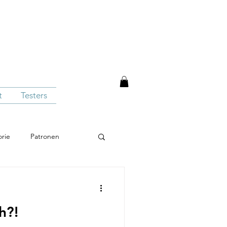
t
Testers
rie
Patronen
Trui / sweater
kids
h?!