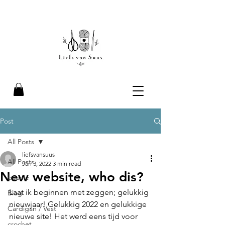
Liefs van Suus
Post
All Posts
liefsvansuus
All Posts
Jan 3, 2022
3 min read
New website, who dis?
beanie
Laat ik beginnen met zeggen; gelukkig 
Blog
nieuwjaar! Gelukkig 2022 en gelukkige 
Cardigan / Vest
nieuwe site! Het werd eens tijd voor 
crochet