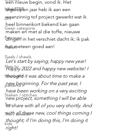
een nieuw begin, vond ik. Het 
HaakSTER
afgelopen jaar heb ik aan een 
waanzinnig tof project gewerkt wat ik 
DIY
heel binnenkort bekend kan gaan 
Geen categorie
maken en met al die toffe, nieuwe 
Patronen
dingen in het verschiet dacht ik; ik pak 
het meteen goed aan!
Haken
Sjaals / shawls
Let's start by saying; happy new year! 
How to
Happy 2022 and happy new website! I 
Haarband
thought it was about time to make a 
new beginning. For the past year, I 
patterns
have been working on a very exciting 
Steken / stitches
new project, something I will be able 
Top
to share with all of you very shortly. And 
with all these new, cool things coming I 
Trui / sweater
thought; if I'm doing this, I'm doing it 
kids
right!